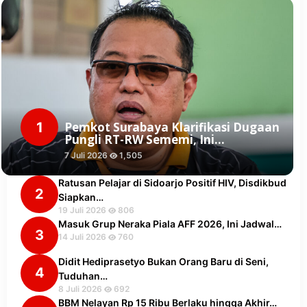
1
Pemkot Surabaya Klarifikasi Dugaan
Pungli RT-RW Sememi, Ini…
7 Juli 2026
1,505
Ratusan Pelajar di Sidoarjo Positif HIV, Disdikbud
2
Siapkan…
19 Juli 2026
806
Masuk Grup Neraka Piala AFF 2026, Ini Jadwal…
3
14 Juli 2026
760
Didit Hediprasetyo Bukan Orang Baru di Seni,
4
Tuduhan…
8 Juli 2026
692
BBM Nelayan Rp 15 Ribu Berlaku hingga Akhir…