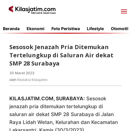
Lewati
ke
konten
Beranda
Ekonomi
Foto Peristiwa
Lifestyle
Otomotif
Sesosok Jenazah Pria Ditemukan
Tertelungkup di Saluran Air dekat
SMP 28 Surabaya
30 Maret 2023
oleh
Redaksi
oleh
Redaksi Kilasjatim
Kilasjatim
KILASJATIM.COM, SURABAYA:
Sesosok
jenazah pria ditemukan tertelungkup di
saluran air dekat SMP 28 Surabaya di Jalan
Raya Lidah Wetan, Kelurahan dan Kecamatan
Lakarsantri, Kamis (30/3/2023).