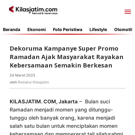
Lewati
ke
konten
Beranda
Ekonomi
Foto Peristiwa
Lifestyle
Otomotif
Dekoruma Kampanye Super Promo
Ramadan Ajak Masyarakat Rayakan
Kebersamaan Semakin Berkesan
24 Maret 2023
oleh
Redaksi
oleh
Redaksi Kilasjatim
Kilasjatim
KILASJATIM. COM, Jakarta
– Bulan suci
Ramadan menjadi momen yang ditunggu-
tunggu oleh banyak orang, karena menjadi
salah satu bulan untuk menciptakan momen
kebersamaan dan mempererat tali silaturahmi