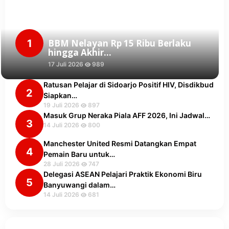
1
BBM Nelayan Rp 15 Ribu Berlaku
hingga Akhir…
17 Juli 2026
989
Ratusan Pelajar di Sidoarjo Positif HIV, Disdikbud
2
Siapkan…
19 Juli 2026
897
Masuk Grup Neraka Piala AFF 2026, Ini Jadwal…
3
14 Juli 2026
800
Manchester United Resmi Datangkan Empat
4
Pemain Baru untuk…
28 Juli 2026
747
Delegasi ASEAN Pelajari Praktik Ekonomi Biru
5
Banyuwangi dalam…
14 Juli 2026
681