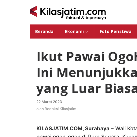
Lewati
ke
konten
Beranda
Ekonomi
Foto Peristiwa
Ikut Pawai Ogoh
Ini Menunjukka
yang Luar Bias
22 Maret 2023
oleh
Redaksi
oleh
Redaksi Kilasjatim
Kilasjatim
KILASJATIM.COM, Surabaya
– Wali Kot
pawai ogoh-ogoh di Pura Segara, Kecama