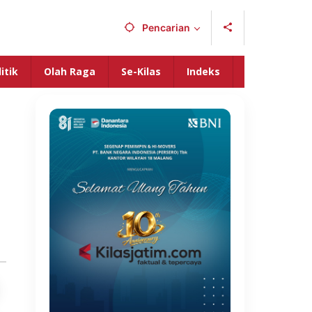
Pencarian
itik
Olah Raga
Se-Kilas
Indeks