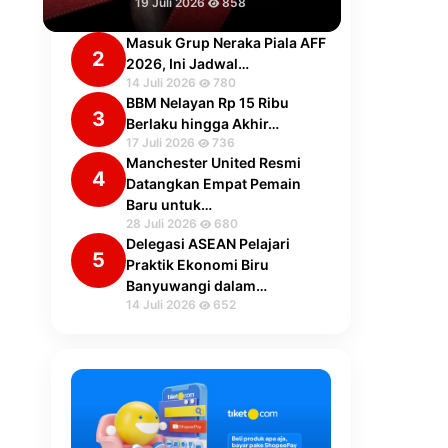
19 Juli 2026
858
Masuk Grup Neraka Piala AFF
2
2026, Ini Jadwal…
14 Juli 2026
780
BBM Nelayan Rp 15 Ribu
3
Berlaku hingga Akhir…
17 Juli 2026
736
Manchester United Resmi
4
Datangkan Empat Pemain
Baru untuk…
28 Juli 2026
680
Delegasi ASEAN Pelajari
5
Praktik Ekonomi Biru
Banyuwangi dalam…
14 Juli 2026
652