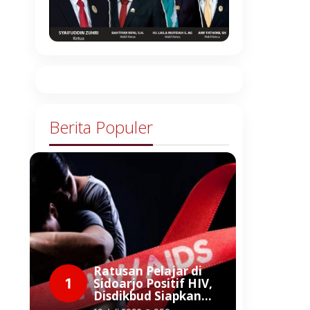
Berita Populer
Ratusan Pelajar di
1
Sidoarjo Positif HIV,
Disdikbud Siapkan…