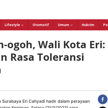
Lifestyle
Otomotif
Umum
Hukrim
Pol
-ogoh, Wali Kota Eri:
n Rasa Toleransi
a
a Surabaya Eri Cahyadi hadir dalam perayaan
tan Kenjeran, Selasa (21/3/2023) sore.