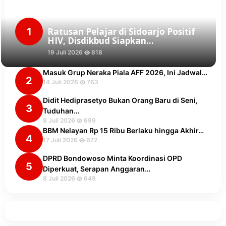
1
Ratusan Pelajar di Sidoarjo Positif
HIV, Disdikbud Siapkan…
19 Juli 2026
818
Masuk Grup Neraka Piala AFF 2026, Ini Jadwal…
2
14 Juli 2026
763
Didit Hediprasetyo Bukan Orang Baru di Seni,
3
Tuduhan…
8 Juli 2026
699
BBM Nelayan Rp 15 Ribu Berlaku hingga Akhir…
4
17 Juli 2026
672
DPRD Bondowoso Minta Koordinasi OPD
5
Diperkuat, Serapan Anggaran…
8 Juli 2026
649