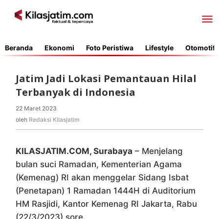
Lewati
ke
konten
Beranda
Ekonomi
Foto Peristiwa
Lifestyle
Otomotif
Jatim Jadi Lokasi Pemantauan Hilal
Terbanyak di Indonesia
22 Maret 2023
oleh
Redaksi
oleh
Redaksi Kilasjatim
Kilasjatim
KILASJATIM.COM, Surabaya
– Menjelang
bulan suci Ramadan, Kementerian Agama
(Kemenag) RI akan menggelar Sidang Isbat
(Penetapan) 1 Ramadan 1444H di Auditorium
HM Rasjidi, Kantor Kemenag RI Jakarta, Rabu
(22/3/2023) sore.