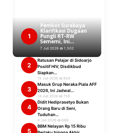
Pemkot Surabaya
Klarifikasi Dugaan
1
Pungli RT-RW
Sememi, Ini…
7 Juli 2026
1,502
Ratusan Pelajar di Sidoarjo
2
Positif HIV, Disdikbud
Siapkan…
19 Juli 2026
804
Masuk Grup Neraka Piala AFF
3
2026, Ini Jadwal…
14 Juli 2026
759
Didit Hediprasetyo Bukan
4
Orang Baru di Seni,
Tuduhan…
8 Juli 2026
688
BBM Nelayan Rp 15 Ribu
5
Berlaku hingga Akhir…