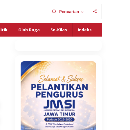
Pencarian
itik
Olah Raga
Se-Kilas
Indeks