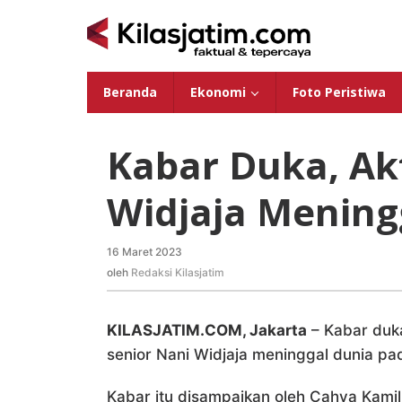
Lewati
ke
konten
Beranda
Ekonomi
Foto Peristiwa
Kabar Duka, Akt
Widjaja Mening
16 Maret 2023
oleh
Redaksi
oleh
Redaksi Kilasjatim
Kilasjatim
KILASJATIM.COM, Jakarta
– Kabar duka
senior Nani Widjaja meninggal dunia pad
Kabar itu disampaikan oleh Cahya Kamil