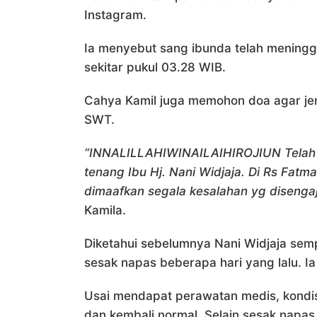
Instagram.
Ia menyebut sang ibunda telah meningga
sekitar pukul 03.28 WIB.
Cahya Kamil juga memohon doa agar jena
SWT.
“INNALILLAHIWINAILAIHIROJIUN Telah b
tenang Ibu Hj. Nani Widjaja. Di Rs Fat
dimaafkan segala kesalahan yg disengaj
Kamila.
Diketahui sebelumnya Nani Widjaja semp
sesak napas beberapa hari yang lalu. 
Usai mendapat perawatan medis, kondi
dan kembali normal. Selain sesak napas,