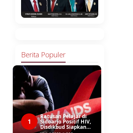
Berita Populer
Ratusan Pelajar di
1
Sidoarjo Positif HIV,
Disdikbud Siapkan…