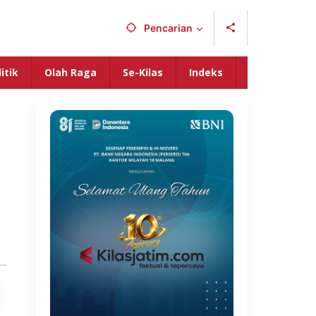
Pencarian
itik
Olah Raga
Se-Kilas
Indeks