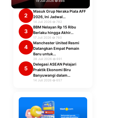
19 Juli 2026
866
Masuk Grup Neraka Piala AFF
2
2026, Ini Jadwal…
14 Juli 2026
782
BBM Nelayan Rp 15 Ribu
3
Berlaku hingga Akhir…
17 Juli 2026
760
Manchester United Resmi
4
Datangkan Empat Pemain
Baru untuk…
28 Juli 2026
691
Delegasi ASEAN Pelajari
5
Praktik Ekonomi Biru
Banyuwangi dalam…
14 Juli 2026
657