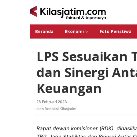
Lewati
ke
konten
Beranda
Ekonomi
Foto Peristiwa
LPS Sesuaikan T
dan Sinergi Ant
Keuangan
28 Februari 2023
oleh
Redaksi
oleh
Redaksi Kilasjatim
Kilasjatim
Rapat dewan komisioner (RDK) dihasil
TBP, Jaga Stabilitas dan Sinergi Antar 