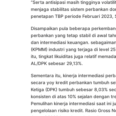
“Serta antisipasi masih tingginya volati
menjaga stabilitas sistem perbankan do
penetapan TBP periode Februari 2023, 
Disampaikan pula beberapa perkembangan 
perbankan yang tetap stabil di awal tahu
dan intermediasi keuangan. sebagaiman
(KPMM) industri yang terjaga di level 
itu, tingkat likuiditas juga relatif mem
AL/DPK sebesar 29,13%.
Sementara itu, kinerja intermediasi per
secara yoy kredit perbankan tumbuh se
Ketiga (DPK) tumbuh sebesar 8,03% sec
konsisten di atas 10% sejalan dengan t
Pemulihan kinerja intermediasi saat ini 
pengelolaan risiko kredit. Rasio Gross