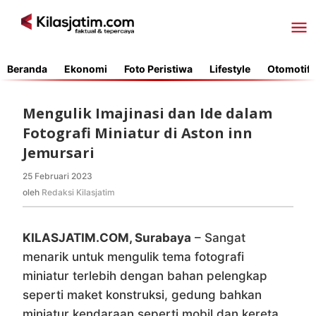
Lewati
ke
konten
Beranda
Ekonomi
Foto Peristiwa
Lifestyle
Otomotif
Mengulik Imajinasi dan Ide dalam
Fotografi Miniatur di Aston inn
Jemursari
25 Februari 2023
oleh
Redaksi
oleh
Redaksi Kilasjatim
Kilasjatim
KILASJATIM.COM, Surabaya
– Sangat
menarik untuk mengulik tema fotografi
miniatur terlebih dengan bahan pelengkap
seperti maket konstruksi, gedung bahkan
miniatur kendaraan seperti mobil dan kereta