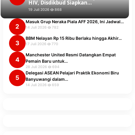
HIV, Disdikbud Siapkan…
19 Juli 2026
868
Masuk Grup Neraka Piala AFF 2026, Ini Jadwal…
2
14 Juli 2026
782
BBM Nelayan Rp 15 Ribu Berlaku hingga Akhir…
3
17 Juli 2026
770
Manchester United Resmi Datangkan Empat
4
Pemain Baru untuk…
28 Juli 2026
694
Delegasi ASEAN Pelajari Praktik Ekonomi Biru
5
Banyuwangi dalam…
14 Juli 2026
659