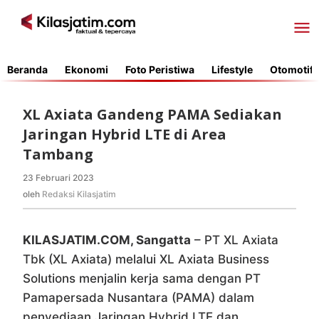
Lewati
ke
konten
Beranda
Ekonomi
Foto Peristiwa
Lifestyle
Otomotif
XL Axiata Gandeng PAMA Sediakan
Jaringan Hybrid LTE di Area
Tambang
23 Februari 2023
oleh
Redaksi
oleh
Redaksi Kilasjatim
Kilasjatim
KILASJATIM.COM, Sangatta
– PT XL Axiata
Tbk (XL Axiata) melalui XL Axiata Business
Solutions menjalin kerja sama dengan PT
Pamapersada Nusantara (PAMA) dalam
penyediaan Jaringan Hybrid LTE dan