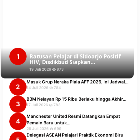
1
Ratusan Pelajar di Sidoarjo Positif
HIV, Disdikbud Siapkan…
19 Juli 2026
873
Masuk Grup Neraka Piala AFF 2026, Ini Jadwal…
2
14 Juli 2026
784
BBM Nelayan Rp 15 Ribu Berlaku hingga Akhir…
3
17 Juli 2026
783
Manchester United Resmi Datangkan Empat
4
Pemain Baru untuk…
28 Juli 2026
699
Delegasi ASEAN Pelajari Praktik Ekonomi Biru