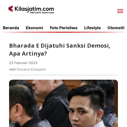
Lewati
ke
konten
Beranda
Ekonomi
Foto Peristiwa
Lifestyle
Otomotif
Bharada E Dijatuhi Sanksi Demosi,
Apa Artinya?
23 Februari 2023
oleh
Redaksi
oleh
Redaksi Kilasjatim
Kilasjatim