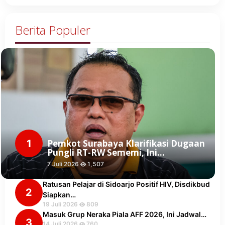
Berita Populer
1
Pemkot Surabaya Klarifikasi Dugaan
Pungli RT-RW Sememi, Ini…
7 Juli 2026
1,507
Ratusan Pelajar di Sidoarjo Positif HIV, Disdikbud
2
Siapkan…
19 Juli 2026
809
Masuk Grup Neraka Piala AFF 2026, Ini Jadwal…
3
14 Juli 2026
760