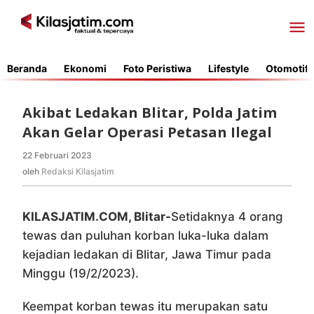
Lewati
ke
konten
Beranda
Ekonomi
Foto Peristiwa
Lifestyle
Otomotif
Akibat Ledakan Blitar, Polda Jatim
Akan Gelar Operasi Petasan Ilegal
22 Februari 2023
oleh
Redaksi
oleh
Redaksi Kilasjatim
Kilasjatim
KILASJATIM.COM, Blitar-
Setidaknya 4 orang
tewas dan puluhan korban luka-luka dalam
kejadian ledakan di Blitar, Jawa Timur pada
Minggu (19/2/2023).
Keempat korban tewas itu merupakan satu