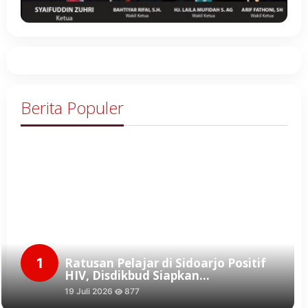
Berita Populer
1
Ratusan Pelajar di Sidoarjo Positif
HIV, Disdikbud Siapkan…
19 Juli 2026
877