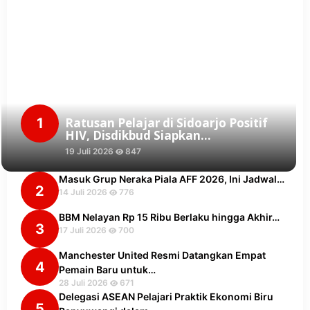
1
Ratusan Pelajar di Sidoarjo Positif
HIV, Disdikbud Siapkan…
19 Juli 2026
847
Masuk Grup Neraka Piala AFF 2026, Ini Jadwal…
2
14 Juli 2026
776
BBM Nelayan Rp 15 Ribu Berlaku hingga Akhir…
3
17 Juli 2026
700
Manchester United Resmi Datangkan Empat
4
Pemain Baru untuk…
28 Juli 2026
671
Delegasi ASEAN Pelajari Praktik Ekonomi Biru
5