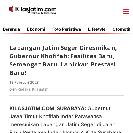
Lewati
ke
konten
Beranda
Ekonomi
Foto Peristiwa
Lifestyle
Otomotif
Lapangan Jatim Seger Diresmikan,
Gubernur Khofifah: Fasilitas Baru,
Semangat Baru, Lahirkan Prestasi
Baru!
13 Februari 2023
oleh
Redaksi
oleh
Redaksi Kilasjatim
Kilasjatim
KILASJATIM.COM, SURABAYA:
Gubernur
Jawa Timur Khofifah Indar Parawansa
meresmikan Lapangan Jatim Seger di Jalan
Raya Kertajaya Indah Nomor 4 Kota Surabaya.