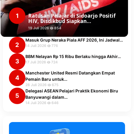
1
Ratusan Pelajar di Sidoarjo Positif
HIV, Disdikbud Siapkan…
19 Juli 2026
854
Masuk Grup Neraka Piala AFF 2026, Ini Jadwal…
2
14 Juli 2026
776
BBM Nelayan Rp 15 Ribu Berlaku hingga Akhir…
3
17 Juli 2026
724
Manchester United Resmi Datangkan Empat
4
Pemain Baru untuk…
28 Juli 2026
675
Delegasi ASEAN Pelajari Praktik Ekonomi Biru
5
Banyuwangi dalam…
14 Juli 2026
646