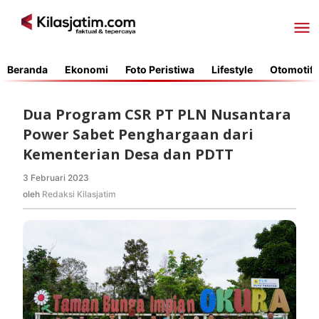
Lewati
ke
konten
Beranda
Ekonomi
Foto Peristiwa
Lifestyle
Otomotif
Dua Program CSR PT PLN Nusantara
Power Sabet Penghargaan dari
Kementerian Desa dan PDTT
3 Februari 2023
oleh
Redaksi
oleh
Redaksi Kilasjatim
Kilasjatim