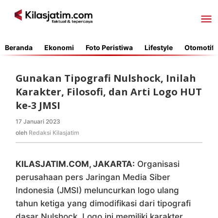
Lewati
ke
konten
Beranda
Ekonomi
Foto Peristiwa
Lifestyle
Otomotif
Gunakan Tipografi Nulshock, Inilah
Karakter, Filosofi, dan Arti Logo HUT
ke-3 JMSI
17 Januari 2023
oleh
Redaksi
oleh
Redaksi Kilasjatim
Kilasjatim
KILASJATIM.COM, JAKARTA:
Organisasi
perusahaan pers Jaringan Media Siber
Indonesia (JMSI) meluncurkan logo ulang
tahun ketiga yang dimodifikasi dari tipografi
dasar Nulshock. Logo ini memiliki karakter