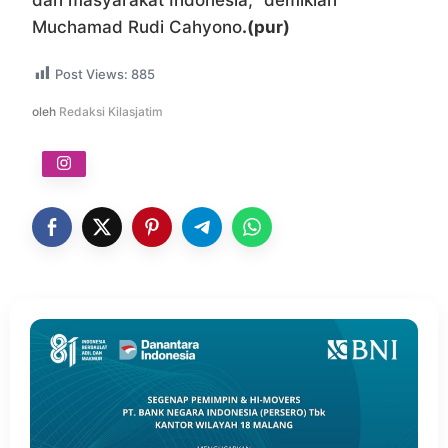
dan masyarakat Indonesia,” demikian
Muchamad Rudi Cahyono
.(pur)
Post Views:
885
oleh
Redaksi Kilasjatim