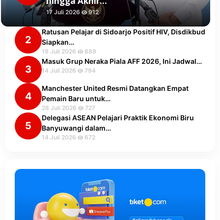
hingga Akhir…
17 Juli 2026
912
Ratusan Pelajar di Sidoarjo Positif HIV, Disdikbud
2
Siapkan…
19 Juli 2026
889
Masuk Grup Neraka Piala AFF 2026, Ini Jadwal…
3
14 Juli 2026
794
Manchester United Resmi Datangkan Empat
4
Pemain Baru untuk…
28 Juli 2026
727
Delegasi ASEAN Pelajari Praktik Ekonomi Biru
5
Banyuwangi dalam…
14 Juli 2026
672