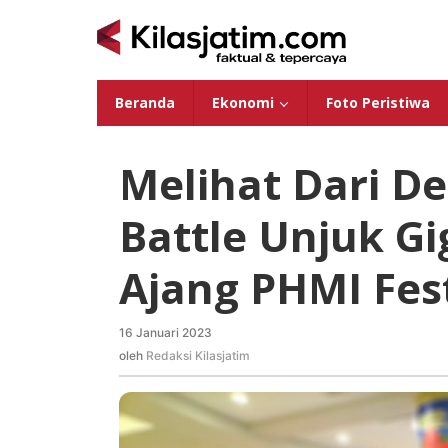
Lewati
ke
konten
Beranda
Ekonomi
Foto Peristiwa
Melihat Dari D
Battle Unjuk Gi
Ajang PHMI Fes
16 Januari 2023
oleh
Redaksi
oleh
Redaksi Kilasjatim
Kilasjatim