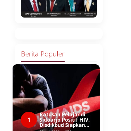
Berita Populer
Ratusan Pelajar di
1
Sidoarjo Positif HIV,
Disdikbud Siapkan…