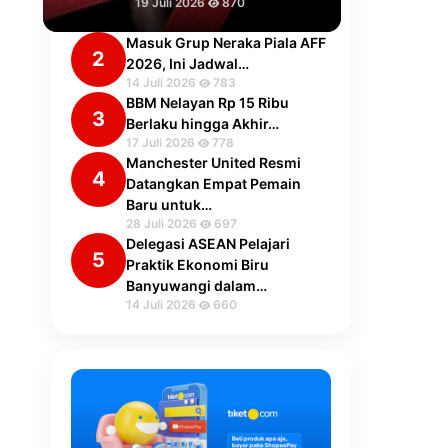
19 Juli 2026
870
Masuk Grup Neraka Piala AFF
2
2026, Ini Jadwal…
14 Juli 2026
783
BBM Nelayan Rp 15 Ribu
3
Berlaku hingga Akhir…
17 Juli 2026
778
Manchester United Resmi
4
Datangkan Empat Pemain
Baru untuk…
28 Juli 2026
697
Delegasi ASEAN Pelajari
5
Praktik Ekonomi Biru
Banyuwangi dalam…
14 Juli 2026
660