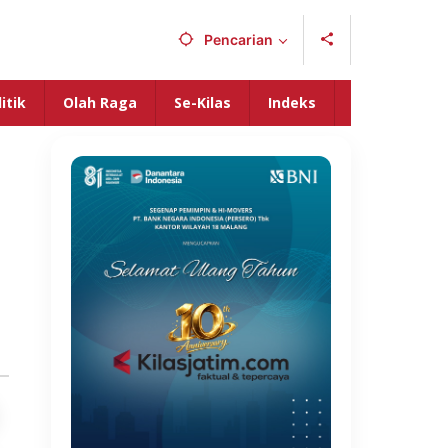
Pencarian
itik
Olah Raga
Se-Kilas
Indeks