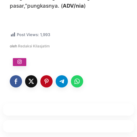
pasar,”pungkasnya. (
ADV/nia
)
Post Views:
1,993
oleh
Redaksi Kilasjatim