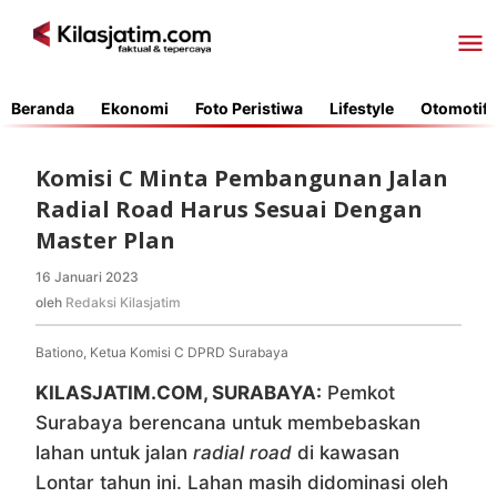
Lewati
ke
konten
Beranda
Ekonomi
Foto Peristiwa
Lifestyle
Otomotif
Komisi C Minta Pembangunan Jalan
Radial Road Harus Sesuai Dengan
Master Plan
16 Januari 2023
oleh
Redaksi
oleh
Redaksi Kilasjatim
Kilasjatim
Bationo, Ketua Komisi C DPRD Surabaya
KILASJATIM.COM, SURABAYA:
Pemkot
Surabaya berencana untuk membebaskan
lahan untuk jalan
radial road
di kawasan
Lontar tahun ini. Lahan masih didominasi oleh