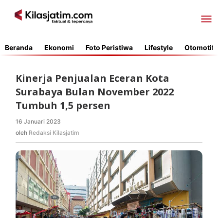
Lewati
ke
konten
Beranda
Ekonomi
Foto Peristiwa
Lifestyle
Otomotif
Kinerja Penjualan Eceran Kota
Surabaya Bulan November 2022
Tumbuh 1,5 persen
16 Januari 2023
oleh
Redaksi
oleh
Redaksi Kilasjatim
Kilasjatim