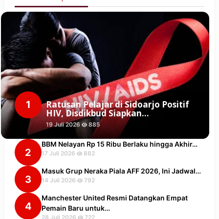
1
Ratusan Pelajar di Sidoarjo Positif
HIV, Disdikbud Siapkan…
19 Juli 2026
885
BBM Nelayan Rp 15 Ribu Berlaku hingga Akhir…
2
17 Juli 2026
882
Masuk Grup Neraka Piala AFF 2026, Ini Jadwal…
3
14 Juli 2026
792
Manchester United Resmi Datangkan Empat
4
Pemain Baru untuk…
28 Juli 2026
722