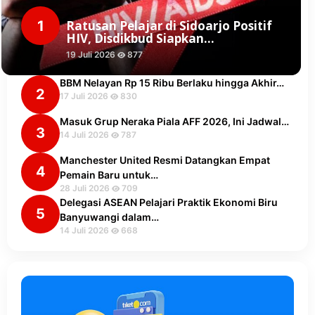
1
Ratusan Pelajar di Sidoarjo Positif
HIV, Disdikbud Siapkan…
19 Juli 2026
877
BBM Nelayan Rp 15 Ribu Berlaku hingga Akhir…
2
17 Juli 2026
830
Masuk Grup Neraka Piala AFF 2026, Ini Jadwal…
3
14 Juli 2026
787
Manchester United Resmi Datangkan Empat
4
Pemain Baru untuk…
28 Juli 2026
709
Delegasi ASEAN Pelajari Praktik Ekonomi Biru
5
Banyuwangi dalam…
14 Juli 2026
668