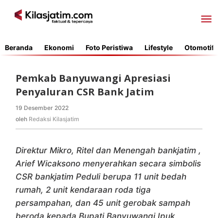
Lewati
ke
konten
Beranda
Ekonomi
Foto Peristiwa
Lifestyle
Otomotif
Pemkab Banyuwangi Apresiasi
Penyaluran CSR Bank Jatim
19 Desember 2022
oleh
Redaksi
oleh
Redaksi Kilasjatim
Kilasjatim
Direktur Mikro, Ritel dan Menengah bankjatim ,
Arief Wicaksono menyerahkan secara simbolis
CSR bankjatim Peduli berupa 11 unit bedah
rumah, 2 unit kendaraan roda tiga
persampahan, dan 45 unit gerobak sampah
beroda kepada Bupati Banyuwangi Ipuk