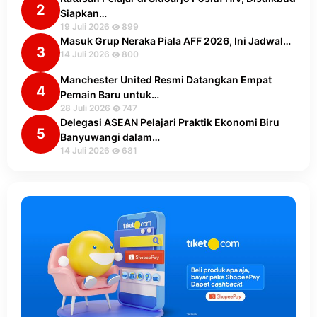
2
Siapkan…
19 Juli 2026
899
Masuk Grup Neraka Piala AFF 2026, Ini Jadwal…
3
14 Juli 2026
800
Manchester United Resmi Datangkan Empat
4
Pemain Baru untuk…
28 Juli 2026
747
Delegasi ASEAN Pelajari Praktik Ekonomi Biru
5
Banyuwangi dalam…
14 Juli 2026
681