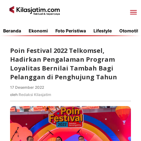
Lewati
ke
konten
Beranda
Ekonomi
Foto Peristiwa
Lifestyle
Otomotif
Poin Festival 2022 Telkomsel,
Hadirkan Pengalaman Program
Loyalitas Bernilai Tambah Bagi
Pelanggan di Penghujung Tahun
17 Desember 2022
oleh
Redaksi
oleh
Redaksi Kilasjatim
Kilasjatim