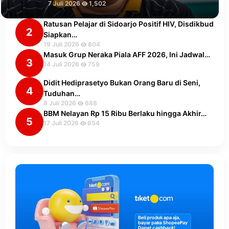
7 Juli 2026
1,502
Ratusan Pelajar di Sidoarjo Positif HIV, Disdikbud
2
Siapkan…
19 Juli 2026
804
Masuk Grup Neraka Piala AFF 2026, Ini Jadwal…
3
14 Juli 2026
759
Didit Hediprasetyo Bukan Orang Baru di Seni,
4
Tuduhan…
8 Juli 2026
688
BBM Nelayan Rp 15 Ribu Berlaku hingga Akhir…
5
17 Juli 2026
654