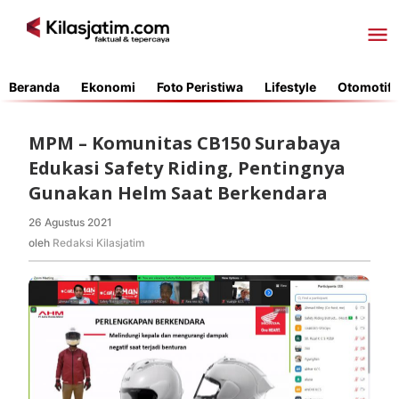
Lewati
ke
konten
Beranda
Ekonomi
Foto Peristiwa
Lifestyle
Otomotif
MPM – Komunitas CB150 Surabaya
Edukasi Safety Riding, Pentingnya
Gunakan Helm Saat Berkendara
26 Agustus 2021
oleh
Redaksi
oleh
Redaksi Kilasjatim
Kilasjatim