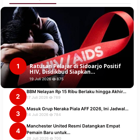
1
Ratusan Pelajar di Sidoarjo Positif
HIV, Disdikbud Siapkan…
19 Juli 2026
875
BBM Nelayan Rp 15 Ribu Berlaku hingga Akhir…
2
17 Juli 2026
789
Masuk Grup Neraka Piala AFF 2026, Ini Jadwal…
3
14 Juli 2026
784
Manchester United Resmi Datangkan Empat
4
Pemain Baru untuk…
28 Juli 2026
700