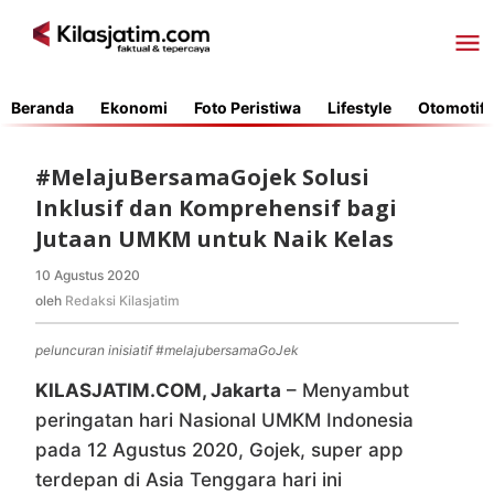
Lewati
ke
konten
Beranda
Ekonomi
Foto Peristiwa
Lifestyle
Otomotif
#MelajuBersamaGojek Solusi
Inklusif dan Komprehensif bagi
Jutaan UMKM untuk Naik Kelas
10 Agustus 2020
oleh
Redaksi
oleh
Redaksi Kilasjatim
Kilasjatim
peluncuran inisiatif #melajubersamaGoJek
KILASJATIM.COM, Jakarta
– Menyambut
peringatan hari Nasional UMKM Indonesia
pada 12 Agustus 2020, Gojek, super app
terdepan di Asia Tenggara hari ini