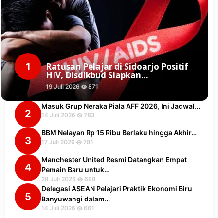
1
Ratusan Pelajar di Sidoarjo Positif
HIV, Disdikbud Siapkan…
19 Juli 2026
871
Masuk Grup Neraka Piala AFF 2026, Ini Jadwal…
2
14 Juli 2026
783
BBM Nelayan Rp 15 Ribu Berlaku hingga Akhir…
3
17 Juli 2026
781
Manchester United Resmi Datangkan Empat
4
Pemain Baru untuk…
28 Juli 2026
698
Delegasi ASEAN Pelajari Praktik Ekonomi Biru
5
Banyuwangi dalam…
14 Juli 2026
661