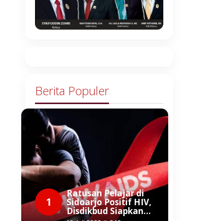
Berita Populer
Ratusan Pelajar di
1
Sidoarjo Positif HIV,
Disdikbud Siapkan…