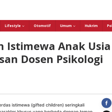
Lifestyle
Otomotif
Umum
Hukrim
Pol
n Istimewa Anak Usia
lasan Dosen Psikologi
s istimewa (gifted children) seringkali
i karakter khusus yang berbeda dengan teman