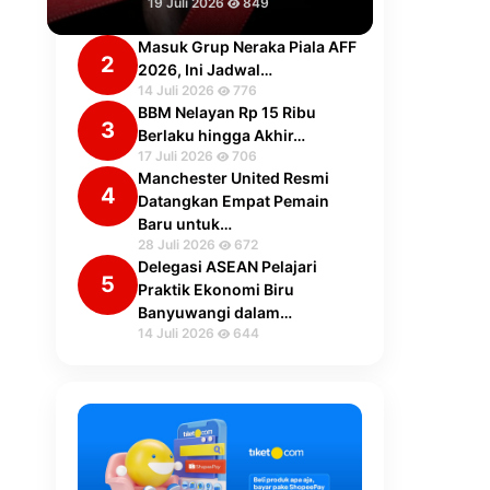
19 Juli 2026
849
Masuk Grup Neraka Piala AFF
2
2026, Ini Jadwal…
14 Juli 2026
776
BBM Nelayan Rp 15 Ribu
3
Berlaku hingga Akhir…
17 Juli 2026
706
Manchester United Resmi
4
Datangkan Empat Pemain
Baru untuk…
28 Juli 2026
672
Delegasi ASEAN Pelajari
5
Praktik Ekonomi Biru
Banyuwangi dalam…
14 Juli 2026
644