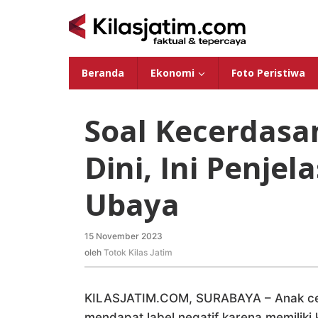
Lewati
ke
konten
Beranda
Ekonomi
Foto Peristiwa
Soal Kecerdasa
Dini, Ini Penje
Ubaya
15 November 2023
oleh
Totok
oleh
Totok Kilas Jatim
Kilas
Jatim
KILASJATIM.COM, SURABAYA – Anak cerda
mendapat label negatif karena memilik