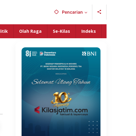
Pencarian
itik
Olah Raga
Se-Kilas
Indeks