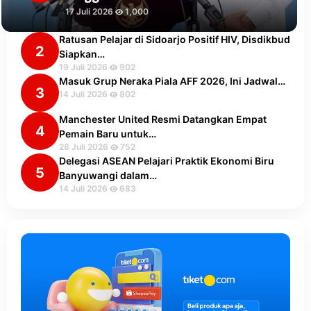
17 Juli 2026
1,000
Ratusan Pelajar di Sidoarjo Positif HIV, Disdikbud
2
Siapkan…
19 Juli 2026
902
Masuk Grup Neraka Piala AFF 2026, Ini Jadwal…
3
14 Juli 2026
802
Manchester United Resmi Datangkan Empat
4
Pemain Baru untuk…
28 Juli 2026
752
Delegasi ASEAN Pelajari Praktik Ekonomi Biru
5
Banyuwangi dalam…
14 Juli 2026
683