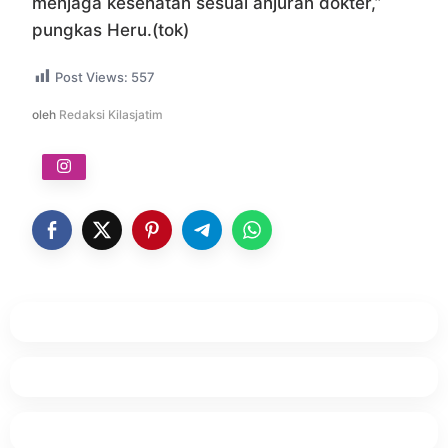
menjaga kesehatan sesuai anjuran dokter,”
pungkas Heru.(tok)
Post Views:
557
oleh
Redaksi Kilasjatim