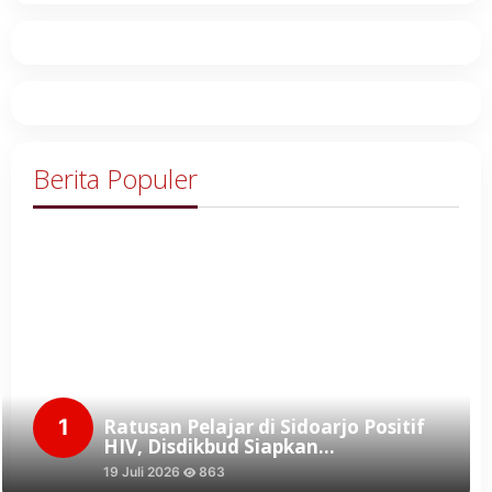
Berita Populer
1
Ratusan Pelajar di Sidoarjo Positif
HIV, Disdikbud Siapkan…
19 Juli 2026
863