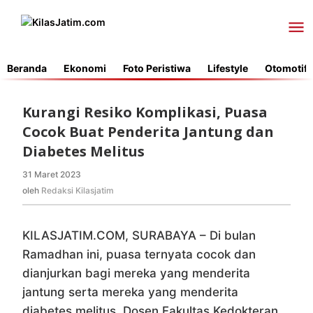
Lewati
ke
konten
Beranda
Ekonomi
Foto Peristiwa
Lifestyle
Otomotif
Kurangi Resiko Komplikasi, Puasa
Cocok Buat Penderita Jantung dan
Diabetes Melitus
31 Maret 2023
oleh
Redaksi
oleh
Redaksi Kilasjatim
Kilasjatim
KILASJATIM.COM, SURABAYA – Di bulan
Ramadhan ini, puasa ternyata cocok dan
dianjurkan bagi mereka yang menderita
jantung serta mereka yang menderita
diabetes melitus. Dosen Fakultas Kedokteran